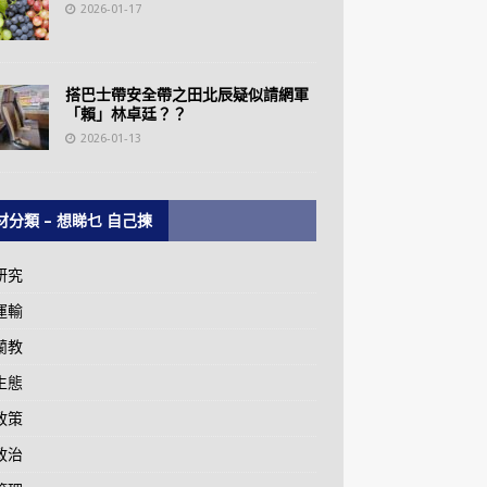
2026-01-17
搭巴士帶安全帶之田北辰疑似請網軍
「賴」林卓廷？？
2026-01-13
材分類 – 想睇乜 自己揀
研究
運輸
蘭教
生態
政策
政治