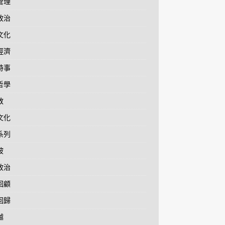
管理
政治
文化
經濟
時事
哲學
教
文化
系列
坡
政治
回顧
回歸
越