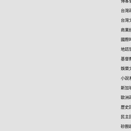
博客
台灣
台灣
商業
國際
地踎
基督
娛樂
小說
新加
歐洲
歷史
民主
砂朥