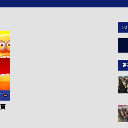
FO
更
入寶