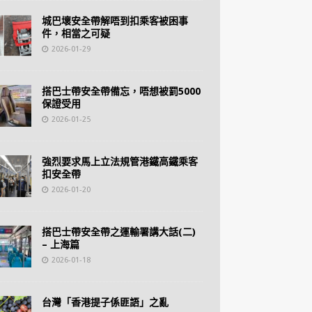
城巴壞安全帶解唔到扣乘客被困事
件，相當之可疑
2026-01-29
搭巴士帶安全帶備忘，唔想被罰5000
保證受用
2026-01-25
強烈要求馬上立法規管港鐵高鐵乘客
扣安全帶
2026-01-20
搭巴士帶安全帶之運輸署講大話(二)
– 上海篇
2026-01-18
台灣「香港提子係匪語」之亂