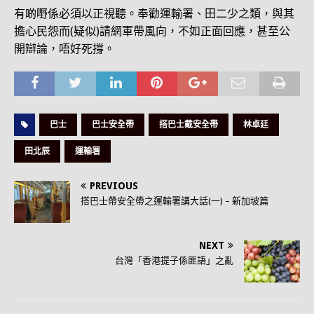
有啲嘢係必須以正視聽。奉勸運輸署、田二少之類，與其
擔心民怨而(疑似)請網軍帶風向，不如正面回應，甚至公
開辯論，唔好死撐。
巴士
巴士安全帶
搭巴士戴安全帶
林卓廷
田北辰
運輸署
PREVIOUS
搭巴士帶安全帶之運輸署講大話(一) – 新加坡篇
NEXT
台灣「香港提子係匪語」之亂