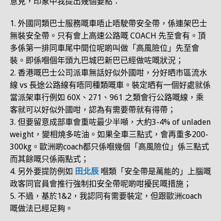
意見，印象中我提出幾個要點：
1. 外國同類巴士服務嘅車唔止唔駛帶安全帶，係連架巴士
無裝安全帶。只有會上高速公路嘅 COACH 先至會有。頂
多係第一排同車尾中間位呢啲叫做「高風險位」先至會
裝。即係嗰個年頭九巴城巴新巴已經做咗嘅狀況；
2. 香港嘅巴士公司派車無話好似外國咁，分好晒市區流水
線 vs 長途公路線有唔同種類嘅車。裝定晒有一個好處就係
當派架車行例如 60X、271、961 之類會行公路嘅線，乘
客就可以好似外國咁，認為有需要帶就有得帶；
3. 但要留意成部車會重咗最少半噸，大約3-4% of unladen
weight，變相燒多咗油。如果全車三點式，會再重多200-
300kg。歐洲啲coach都只係嗰幾個「高風險位」係三點式
而其餘嘅只係兩點式；
4. 另外要提防例如
田北辰
嗰類「安全帶是萬能的」上腦嘅
政客同官員會推行強制扣安全帶呢啲咁擾民嘅措施；
5. 不過，基於1&2，我認同有需要裝定，但跟歐洲coach
嘅做法已經足夠。