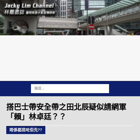
搭巴士帶安全帶之田北辰疑似請網軍
「賴」林卓廷？？
唔係都屈咗佢先??