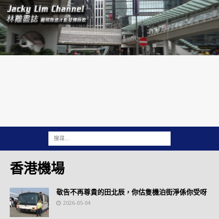
香港機場
敬告不再尊貴的田北辰，你估隻機泊街淨係你受呀
2026-05-04