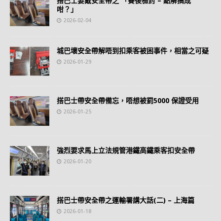
搭巴士要戴安全帶之 「賽後檢討 – 點解搞成
咁？」
2026-02-04
城巴壞安全帶解唔到扣乘客被困事件，相當之可疑
2026-01-29
搭巴士帶安全帶備忘，唔想被罰5000 保證受用
2026-01-25
強烈要求馬上立法規管港鐵高鐵乘客扣安全帶
2026-01-20
搭巴士帶安全帶之運輸署講大話(二) – 上海篇
2026-01-18