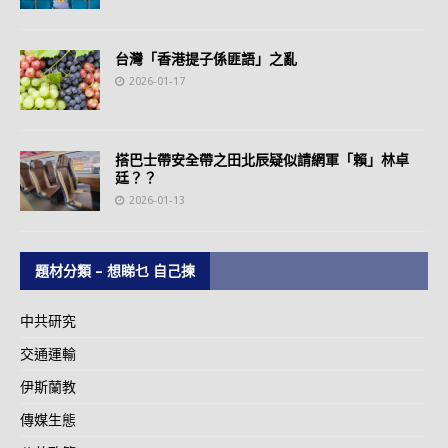
台灣「香港提子係匪語」之亂
2026-01-17
搭巴士帶安全帶之田北辰疑似請網軍「賴」林卓
廷？？
2026-01-13
題材分類 – 想睇乜 自己揀
中共研究
交通運輸
伊斯蘭教
傳媒生態