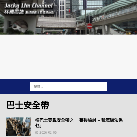
巴士安全帶
搭巴士要戴安全帶之 「賽後檢討 – 我嘅睇法係
乜」
2026-02-05