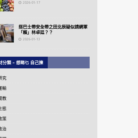
2026-01-17
搭巴士帶安全帶之田北辰疑似請網軍
「賴」林卓廷？？
2026-01-13
材分類 – 想睇乜 自己揀
研究
運輸
蘭教
生態
政策
政治