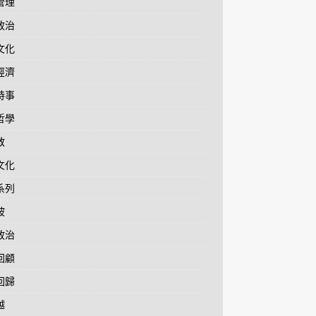
管理
政治
文化
經濟
時事
哲學
教
文化
系列
坡
政治
回顧
回歸
越