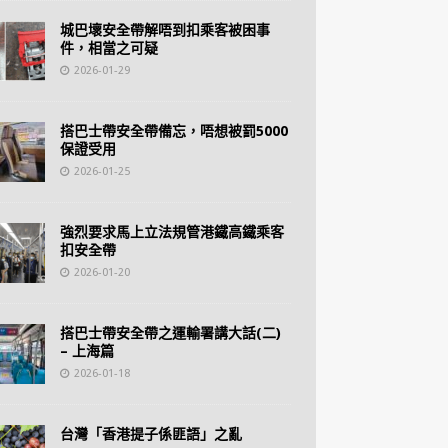
城巴壞安全帶解唔到扣乘客被困事
件，相當之可疑
2026-01-29
搭巴士帶安全帶備忘，唔想被罰5000
保證受用
2026-01-25
強烈要求馬上立法規管港鐵高鐵乘客
扣安全帶
2026-01-20
搭巴士帶安全帶之運輸署講大話(二)
– 上海篇
2026-01-18
台灣「香港提子係匪語」之亂