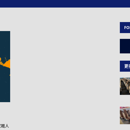
FO
更
家嘅人