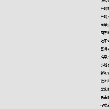
博客
台灣
台灣
商業
國際
地踎
基督
娛樂
小說
新加
歐洲
歷史
民主
砂朥